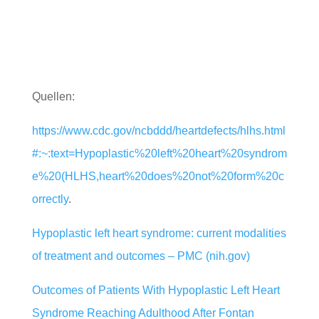
Quellen:
https://www.cdc.gov/ncbddd/heartdefects/hlhs.html
#:~:text=Hypoplastic%20left%20heart%20syndrom
e%20(HLHS,heart%20does%20not%20form%20c
orrectly
.
Hypoplastic left heart syndrome: current modalities
of treatment and outcomes – PMC (nih.gov)
Outcomes of Patients With Hypoplastic Left Heart
Syndrome Reaching Adulthood After Fontan