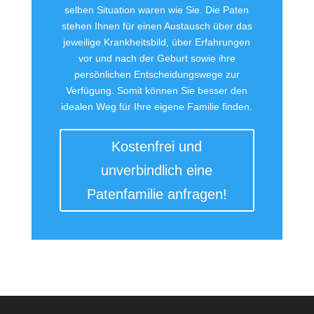
selben Situation waren wie Sie. Die Paten
stehen Ihnen für einen Austausch über das
jeweilige Krankheitsbild, über Erfahrungen
vor und nach der Geburt sowie ihre
persönlichen Entscheidungswege zur
Verfügung. Somit können Sie besser den
idealen Weg für Ihre eigene Familie finden.
Kostenfrei und
unverbindlich eine
Patenfamilie anfragen!