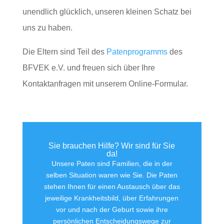
unendlich glücklich, unseren kleinen Schatz bei
uns zu haben.
Die Eltern sind Teil des
Patenprogramms
des
BFVEK e.V. und freuen sich über Ihre
Kontaktanfragen mit unserem Online-Formular.
Sie brauchen Hilfe? Wir sind für Sie
da!
Unsere Paten sind Familien, die in der
selben Situation waren wie Sie. Die Paten
stehen Ihnen für einen Austausch über das
jeweilige Krankheitsbild, über Erfahrungen
vor und nach der Geburt sowie ihre
persönlichen Entscheidungswege zur