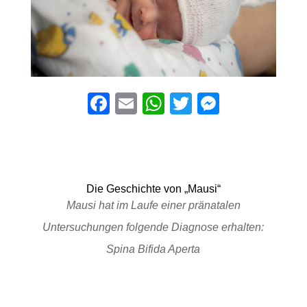
F
E
W
T
M
a
m
h
wi
e
c
ail
at
tt
ss
e
s
er
e
b
A
n
Die Geschichte von „Mausi“
Mausi hat im Laufe einer pränatalen
o
p
g
Untersuchungen folgende Diagnose erhalten:
o
p
er
Spina Bifida Aperta
k