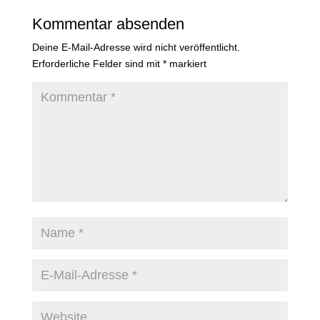
b
A
n
Kommentar absenden
o
p
g
Deine E-Mail-Adresse wird nicht veröffentlicht.
o
p
er
Erforderliche Felder sind mit
*
markiert
k